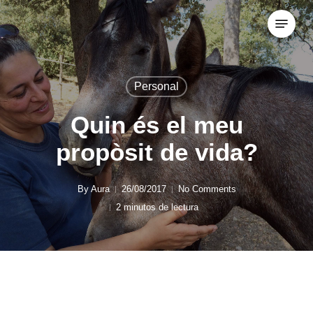
Skip
Menu
to
Close
main
Menu
content
Personal
Quin és el meu
propòsit de vida?
By
Aura
26/08/2017
No Comments
2 minutos de lectura