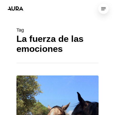
Skip
Menu
to
Close
main
Menu
content
Tag
La fuerza de las
emociones