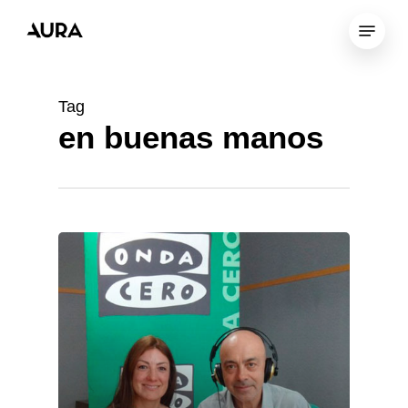
Skip
Menu
to
Close
main
Menu
content
Tag
en buenas manos