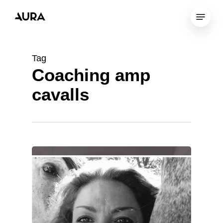
Skip
Menu
to
Close
main
Menu
content
Tag
Coaching amp
cavalls