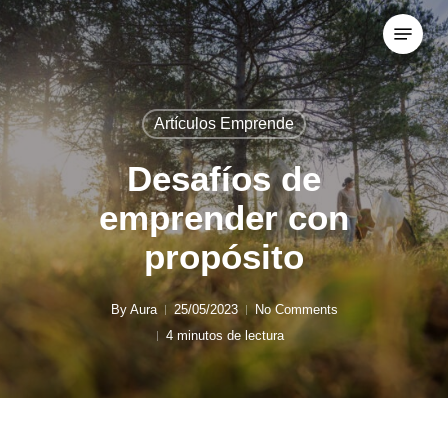
Skip
Menu
to
Close
main
Menu
content
Artículos Emprende
Desafíos de
emprender con
propósito
By
Aura
25/05/2023
No Comments
4 minutos de lectura