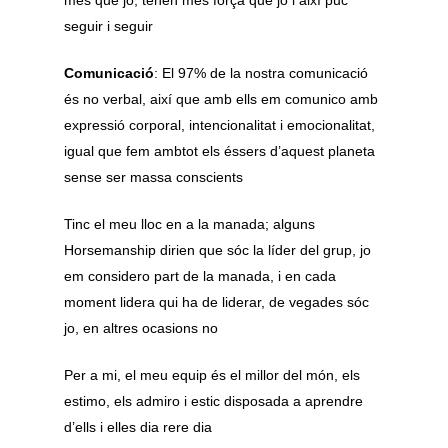
més que jo, tenen més força que jo i així puc
seguir i seguir
Comunicació
: El 97% de la nostra comunicació
és no verbal, així que amb ells em comunico amb
expressió corporal, intencionalitat i emocionalitat,
igual que fem ambtot els éssers d’aquest planeta
sense ser massa conscients
Tinc el meu lloc en a la manada; alguns
Horsemanship dirien que sóc la líder del grup, jo
em considero part de la manada, i en cada
moment lidera qui ha de liderar, de vegades sóc
jo, en altres ocasions no
Per a mi, el meu equip és el millor del món, els
estimo, els admiro i estic disposada a aprendre
d’ells i elles dia rere dia