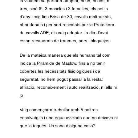
la vida em va portar a adoptar, ni un, ni dos, ni
tres, sinó 6!: 3 mascles i 3 femelles, els petits
d’any i mig fins Brisa de 30; cavalls maltractats,
abandonats i per sort rescatats per la Protectora
de cavalls ADE; els vaig adoptar i a dia d’avui
estan recuperats de traumes, pors i bloquejos
De la mateixa manera que els humans tal com
indica la Piràmide de Maslow, fins a no tenir
cobertes les necessitats fisiològiques i de
seguretat, no hem pogut passar a la resta:
afiliació, reconeixement i auto realització, ni ells ni
jo
Vaig començar a treballar amb 5 poltres
ensalvatgits i una egua aviciada que no deixava ni
que la toqués. Us sona d’alguna cosa?