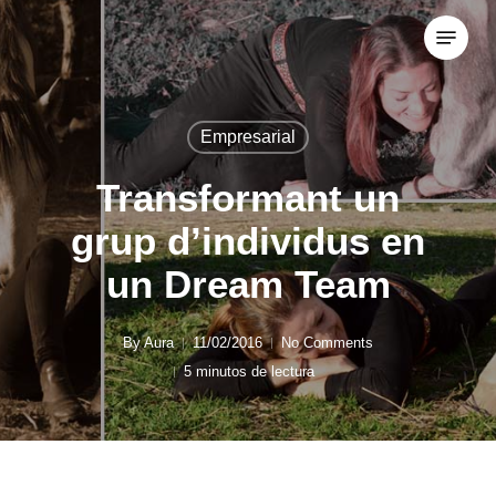
Skip
Menu
to
Close
main
Menu
content
Empresarial
Transformant un
grup d’individus en
un Dream Team
By
Aura
11/02/2016
No Comments
5 minutos de lectura