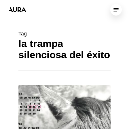
Skip
Menu
to
Close
main
Menu
content
Tag
la trampa
silenciosa del éxito