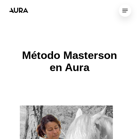
Skip
Menu
to
Close
main
Menu
content
Método Masterson
en Aura