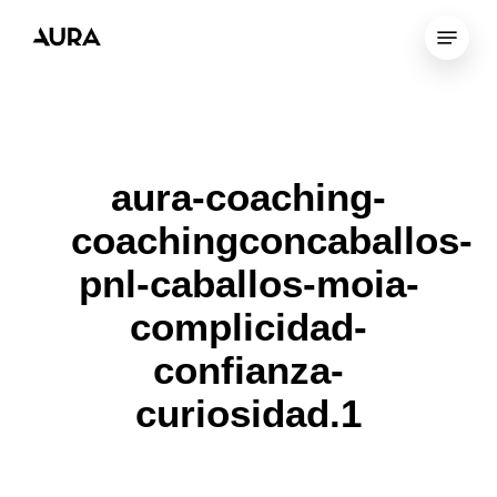
Skip
Menu
to
Close
main
Menu
content
aura-coaching-
coachingconcaballos-
pnl-caballos-moia-
complicidad-
confianza-
curiosidad.1