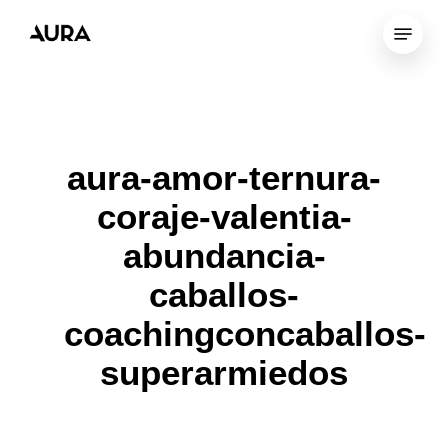
Skip
Menu
to
Close
main
Menu
content
aura-amor-ternura-
coraje-valentia-
abundancia-
caballos-
coachingconcaballos-
superarmiedos