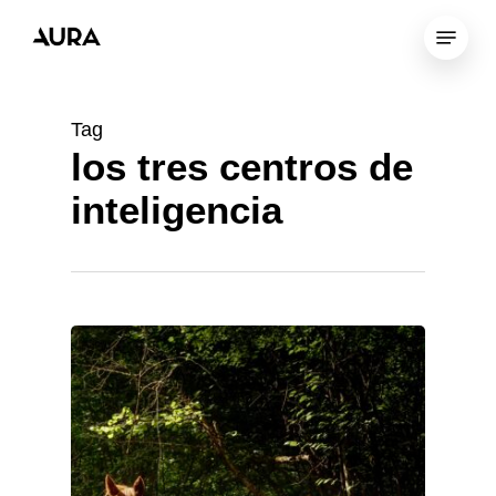
Skip
Menu
to
Close
main
Menu
content
Tag
los tres centros de
inteligencia