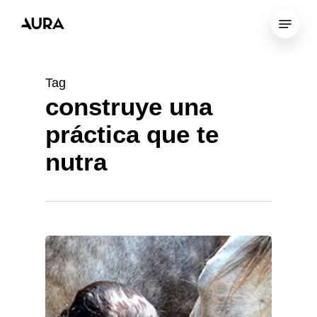
Skip
Menu
to
Close
main
Menu
content
Tag
construye una
práctica que te
nutra