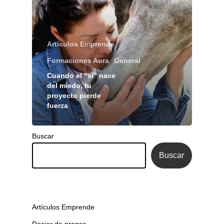
Artículos Emprende
Formaciones Aura
General
Cuando el “sí” nace
del miedo, tu
proyecto pierde
fuerza
Buscar
Buscar
Artículos Emprende
Dosier de prensa